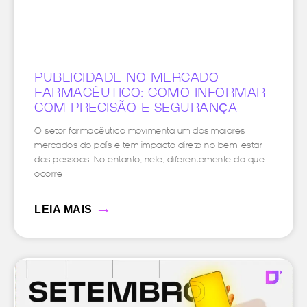
PUBLICIDADE NO MERCADO
FARMACÊUTICO: COMO INFORMAR
COM PRECISÃO E SEGURANÇA
O setor farmacêutico movimenta um dos maiores
mercados do país e tem impacto direto no bem-estar
das pessoas. No entanto, nele, diferentemente do que
ocorre
→
LEIA MAIS