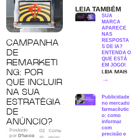
LEIA TAMBÉM
SUA
MARCA
APARECE
NAS
RESPOSTA
CAMPANHA
S DE IA?
DE
ENTENDA O
QUE ESTÁ
REMARKETI
EM JOGO!
NG: POR
LEIA MAIS
→
QUE INCLUIR
NA SUA
Publicidade
ESTRATÉGIA
no mercado
farmacêutic
DE
o: como
ANÚNCIO?
informar
com
Postado
02
Comu
precisão e
por
D'lucca
/0
nicaç