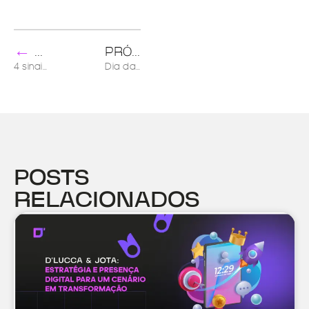
←
→
ANTERIOR
PRÓXIMO
4 sinais de que sua empresa precisa de um novo site
Dia das Mães: 4 dicas para obter sucesso de vendas em tempos de pandemia
POSTS
RELACIONADOS