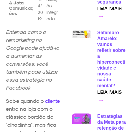
segurança
& Jota
4/
ão
Comunicaç
LEIA MAIS
20
Integr
ões
→
19
ada
Entenda como o
Setembro
Amarelo:
remarketing no
vamos
Google pode ajudá-lo
refletir sobre
a aumentar as
a
hiperconecti
conversões; você
vidade e
também pode utilizar
nossa
essa estratégia no
saúde
mental?
Facebook
LEIA MAIS
→
Sabe quando o
cliente
entra na loja com o
clássico bordão da
Estratégias
da Meta para
“olhadinha”, mas fica
retenção de