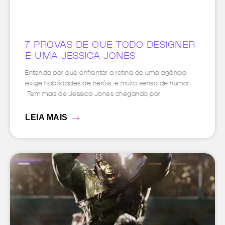
7 PROVAS DE QUE TODO DESIGNER
É UMA JESSICA JONES
Entenda por que enfrentar a rotina de uma agência
exige habilidades de heróis, e muito senso de humor
Tem mais de Jessica Jones chegando por
→
LEIA MAIS