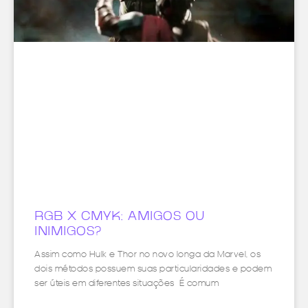
RGB X CMYK: AMIGOS OU
INIMIGOS?
Assim como Hulk e Thor no novo longa da Marvel, os
dois métodos possuem suas particularidades e podem
ser úteis em diferentes situações É comum