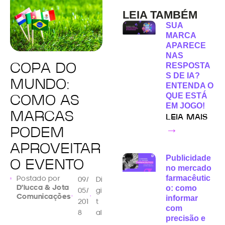
LEIA TAMBÉM
SUA
MARCA
APARECE
NAS
RESPOSTA
COPA DO
S DE IA?
MUNDO:
ENTENDA O
QUE ESTÁ
COMO AS
EM JOGO!
MARCAS
LEIA MAIS
→
PODEM
APROVEITAR
Publicidade
O EVENTO
no mercado
farmacêutic
Postado por
09/
Di
D'lucca & Jota
o: como
05/
gi
Comunicações
informar
201
t
com
8
al
precisão e