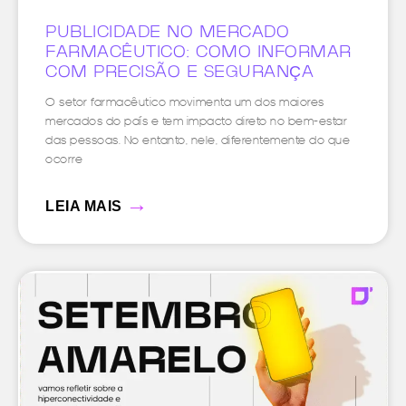
PUBLICIDADE NO MERCADO
FARMACÊUTICO: COMO INFORMAR
COM PRECISÃO E SEGURANÇA
O setor farmacêutico movimenta um dos maiores
mercados do país e tem impacto direto no bem-estar
das pessoas. No entanto, nele, diferentemente do que
ocorre
→
LEIA MAIS