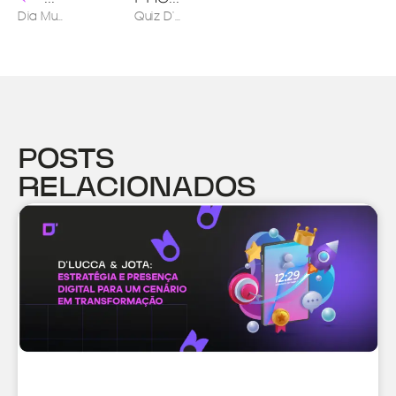
Dia Mundial do Design Gráfico: escolha seu funko favorito na coleção D’lucca & Jota
Quiz D’Lucca & Jota – Quem você é em Deadpool?
POSTS
RELACIONADOS