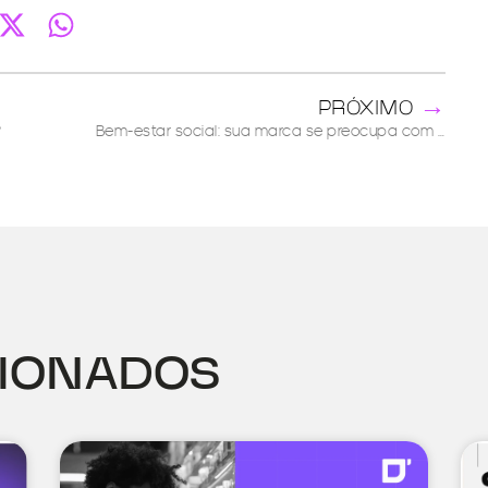
→
PRÓXIMO
?
Bem-estar social: sua marca se preocupa com isso?
CIONADOS