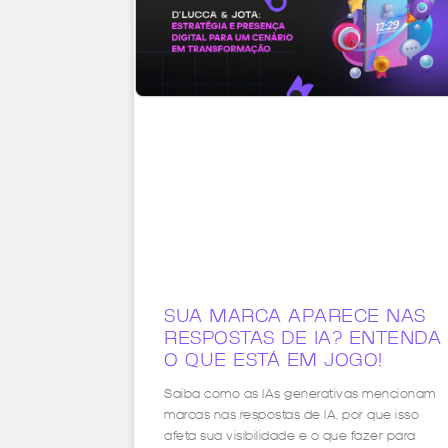
SUA MARCA APARECE NAS
RESPOSTAS DE IA? ENTENDA
O QUE ESTÁ EM JOGO!
Saiba como as IAs generativas mencionam
marcas nas respostas de IA, por que isso
afeta sua visibilidade e o que fazer para