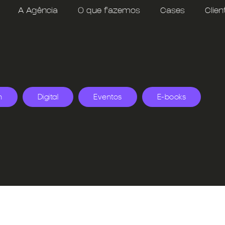
A Agência
O que fazemos
Cases
Clien
n
Digital
Eventos
E-books