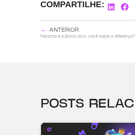
COMPARTILHE:
←
ANTERIOR
Persona e público-alvo: você sabe a diferença
POSTS RELA