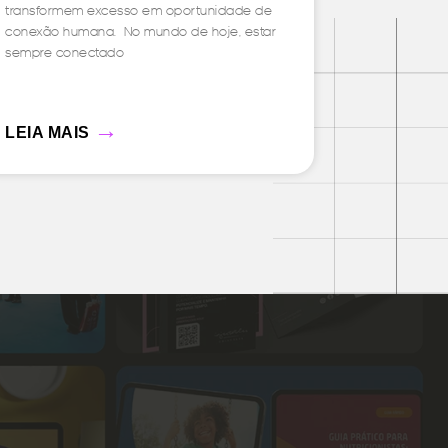
transformem excesso em oportunidade de
conexão humana. No mundo de hoje, estar
sempre conectado
→
LEIA MAIS