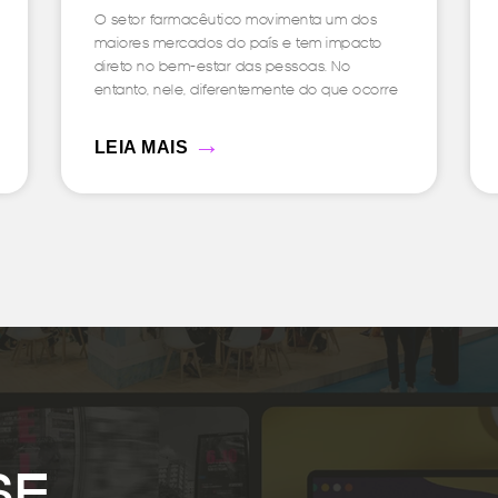
O setor farmacêutico movimenta um dos
maiores mercados do país e tem impacto
direto no bem-estar das pessoas. No
entanto, nele, diferentemente do que ocorre
→
LEIA MAIS
SE