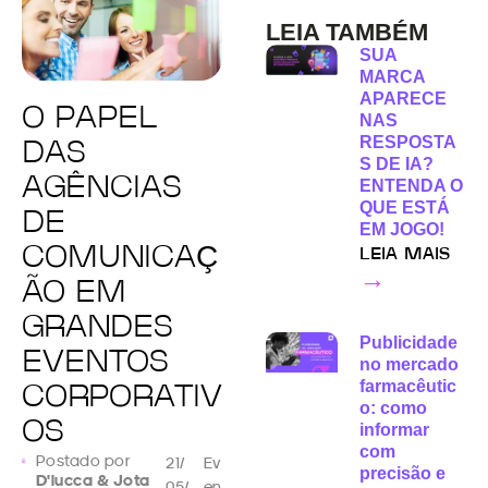
LEIA TAMBÉM
SUA
MARCA
APARECE
O PAPEL
NAS
RESPOSTA
DAS
S DE IA?
AGÊNCIAS
ENTENDA O
QUE ESTÁ
DE
EM JOGO!
COMUNICAÇ
LEIA MAIS
→
ÃO EM
GRANDES
Publicidade
EVENTOS
no mercado
farmacêutic
CORPORATIV
o: como
OS
informar
com
Postado por
21/
Ev
precisão e
D'lucca & Jota
05/
en