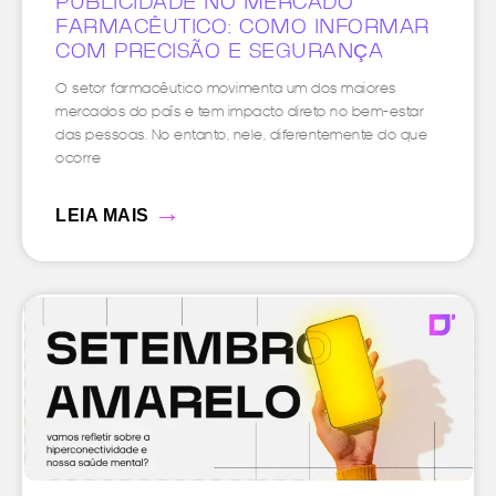
PUBLICIDADE NO MERCADO
FARMACÊUTICO: COMO INFORMAR
COM PRECISÃO E SEGURANÇA
O setor farmacêutico movimenta um dos maiores
mercados do país e tem impacto direto no bem-estar
das pessoas. No entanto, nele, diferentemente do que
ocorre
→
LEIA MAIS