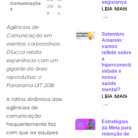
segurança
Comunicaçõe
201
to
s
LEIA MAIS
8
s
→
Agências de
Setembro
Comunicação em
Amarelo:
eventos corporativos:
vamos
D’lucca relata
refletir sobre
a
experiência
com um
hiperconecti
gigante da
área
vidade e
reprodutiva: o
nossa
saúde
Panorama UIT 2018.
mental?
LEIA MAIS
A rotina dinâmica das
→
agências de
comunicação
Estratégias
frequentemente faz
da Meta para
com que as equipes
retenção de