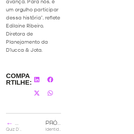
avança. Para nós, é
um orgulho participar
dessa história”, reflete
Edilaine Ribeiro,
Diretora de
Planejamento da
D’lucca & Jota.
COMPA
RTILHE:
←
→
ANTERIOR
PRÓXIMO
Quiz D’Lucca & Jota – Quem você é em Deadpool?
Identidade visual: como destacar sua marca em eventos corporativos