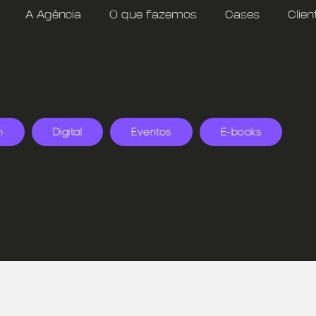
A Agência
O que fazemos
Cases
Clien
n
Digital
Eventos
E-books