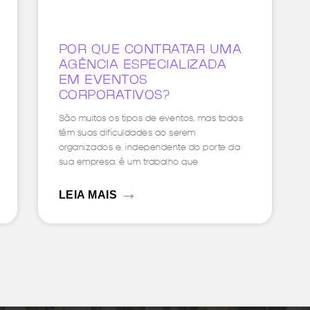
POR QUE CONTRATAR UMA
AGÊNCIA ESPECIALIZADA
EM EVENTOS
CORPORATIVOS?
São muitos os tipos de eventos, mas todos
têm suas dificuldades ao serem
organizados e, independente do porte da
sua empresa, é um trabalho que
→
LEIA MAIS