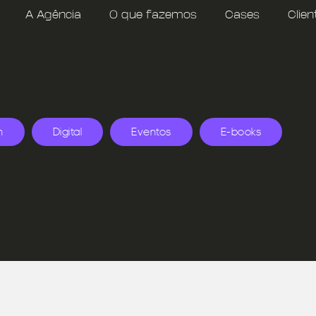
A Agência
O que fazemos
Cases
Clien
n
Digital
Eventos
E-books