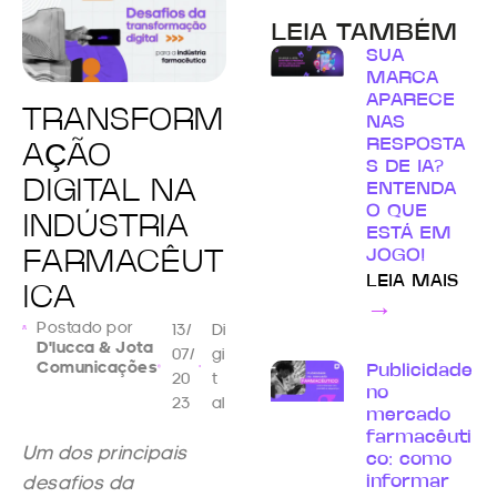
LEIA TAMBÉM
SUA
MARCA
APARECE
TRANSFORM
NAS
RESPOSTA
AÇÃO
S DE IA?
DIGITAL NA
ENTENDA
O QUE
INDÚSTRIA
ESTÁ EM
JOGO!
FARMACÊUT
LEIA MAIS
ICA
→
Postado por
13/
Di
D'lucca & Jota
07/
gi
Comunicações
Publicidade
20
t
no
23
al
mercado
farmacêuti
Um dos principais
co: como
desafios da
informar