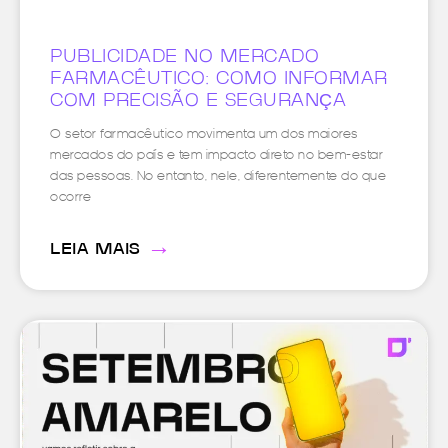
PUBLICIDADE NO MERCADO
FARMACÊUTICO: COMO INFORMAR
COM PRECISÃO E SEGURANÇA
O setor farmacêutico movimenta um dos maiores
mercados do país e tem impacto direto no bem-estar
das pessoas. No entanto, nele, diferentemente do que
ocorre
→
LEIA MAIS