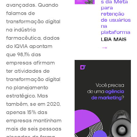
s da Meta
avançadas. Quando
para
falamos de
retenção
transformação digital
de usuários
na
na indústria
plataforma
farmacêutica, dados
LEIA MAIS
do IQVIA apontam
→
que 98,1% das
empresas afirmam
ter atividades de
transformação digital
no planejamento
estratégico. Mas
também, se em 2020,
apenas 15% das
empresas mantinham
mais de seis pessoas
alocadas de forma