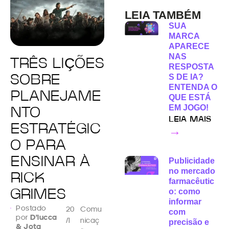
LEIA TAMBÉM
SUA
MARCA
APARECE
NAS
TRÊS LIÇÕES
RESPOSTA
S DE IA?
SOBRE
ENTENDA O
PLANEJAME
QUE ESTÁ
EM JOGO!
NTO
LEIA MAIS
ESTRATÉGIC
→
O PARA
ENSINAR À
Publicidade
no mercado
RICK
farmacêutic
o: como
GRIMES
informar
Postado
20
Comu
com
por
D'lucca
/1
nicaç
precisão e
& Jota