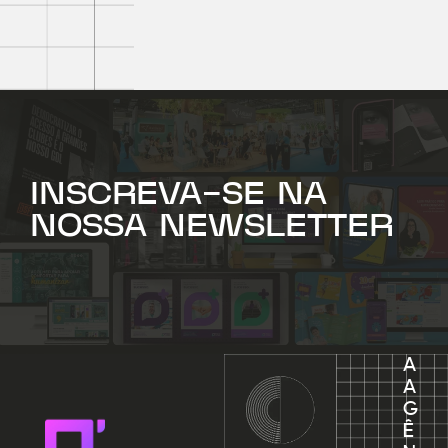
INSCREVA-SE NA
NOSSA NEWSLETTER
A
A
G
Ê