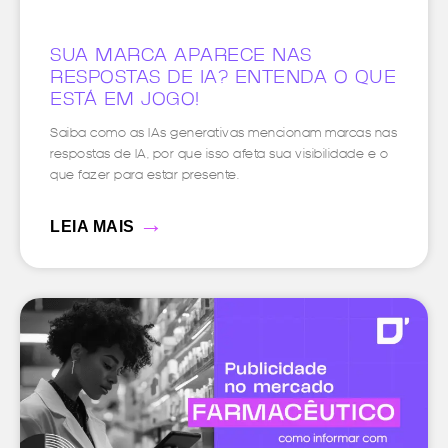
SUA MARCA APARECE NAS
RESPOSTAS DE IA? ENTENDA O QUE
ESTÁ EM JOGO!
Saiba como as IAs generativas mencionam marcas nas
respostas de IA, por que isso afeta sua visibilidade e o
que fazer para estar presente.
→
LEIA MAIS