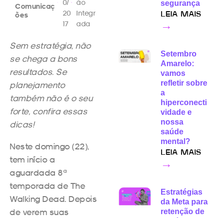
0/
ão
segurança
Comunicaç
20
Integr
ões
LEIA MAIS
17
ada
→
Sem estratégia, não
Setembro
se chega a bons
Amarelo:
resultados. Se
vamos
refletir sobre
planejamento
a
também não é o seu
hiperconecti
forte, confira essas
vidade e
nossa
dicas!
saúde
mental?
Neste domingo (22),
LEIA MAIS
tem início a
→
aguardada 8ª
temporada de The
Estratégias
Walking Dead. Depois
da Meta para
de verem suas
retenção de