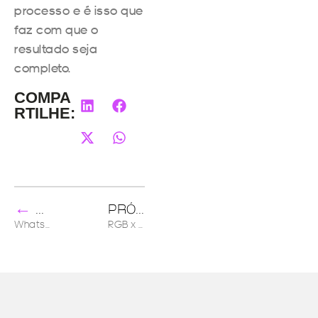
processo e é isso que
faz com que o
resultado seja
completo.
COMPA
RTILHE:
←
→
ANTERIOR
PRÓXIMO
WhatsApp Business: uma nova forma de conectar empresas e pessoas
RGB x CMYK: amigos ou inimigos?