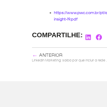
https://www.pwc.com.br/pt/e
insight-19.pdf
COMPARTILHE:
←
ANTERIOR
LinkedIn Marketing: saiba por que incluir a rede social e