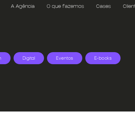
A Agência
O que fazemos
Cases
Clien
n
Digital
Eventos
E-books