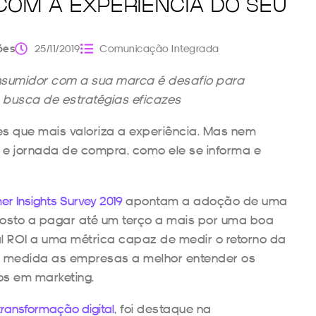
COM A EXPERIÊNCIA DO SEU
ões
25/11/2019
Comunicação Integrada
nsumidor com a sua marca é desafio para
busca de estratégias eficazes
es que mais valoriza a experiência. Mas nem
e jornada de compra, como ele se informa e
r Insights Survey 2019
apontam a adoção de uma
posto a pagar até um terço a mais por uma boa
onal ROI a uma métrica capaz de medir o retorno da
e medida as empresas a melhor entender os
os em marketing.
transformação digital
, foi destaque na