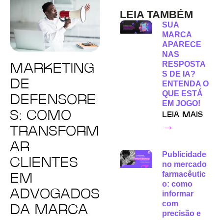
LEIA TAMBÉM
SUA
MARCA
APARECE
NAS
RESPOSTA
MARKETING
S DE IA?
DE
ENTENDA O
QUE ESTÁ
DEFENSORE
EM JOGO!
S: COMO
LEIA MAIS
→
TRANSFORM
AR
Publicidade
CLIENTES
no mercado
farmacêutic
EM
o: como
ADVOGADOS
informar
com
DA MARCA
precisão e