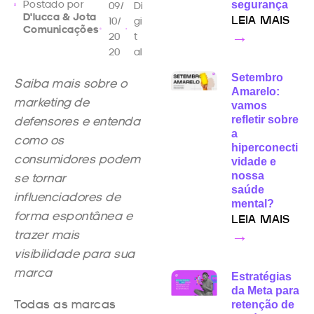
Postado por
segurança
09/
Di
D'lucca & Jota
10/
gi
LEIA MAIS
Comunicações
20
t
→
20
al
Setembro
Saiba mais sobre o
Amarelo:
marketing de
vamos
defensores e entenda
refletir sobre
a
como os
hiperconecti
consumidores podem
vidade e
nossa
se tornar
saúde
influenciadores de
mental?
forma espontânea e
LEIA MAIS
trazer mais
→
visibilidade para sua
marca
Estratégias
da Meta para
Todas as marcas
retenção de