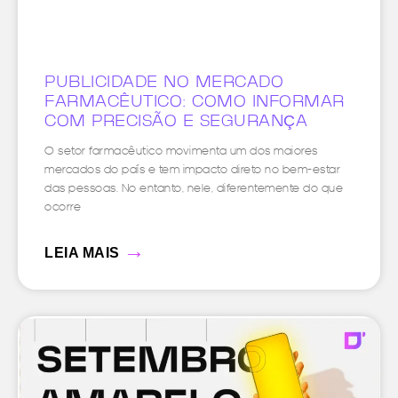
PUBLICIDADE NO MERCADO
FARMACÊUTICO: COMO INFORMAR
COM PRECISÃO E SEGURANÇA
O setor farmacêutico movimenta um dos maiores
mercados do país e tem impacto direto no bem-estar
das pessoas. No entanto, nele, diferentemente do que
ocorre
→
LEIA MAIS