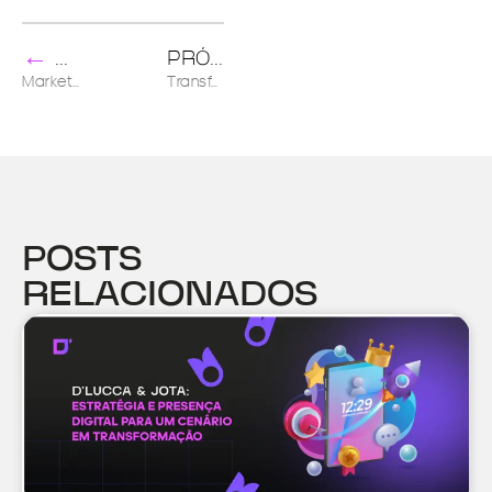
←
→
ANTERIOR
PRÓXIMO
Marketing humanizado auxilia as marcas na busca por engajamento
Transformação digital: seu negócio está preparado?
POSTS
RELACIONADOS