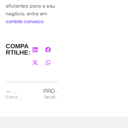
eficientes para o seu
negócio, entre em
contato conosco
.
COMPA
RTILHE:
←
→
ANTERIOR
PRÓXIMO
Como transformar dados em informação estratégica de marketing
Tendências de marketing para 2022: veja no que vale à pena apostar