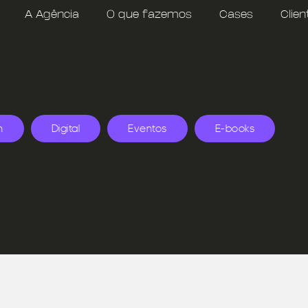
A Agência
O que fazemos
Cases
Clien
n
Digital
Eventos
E-books