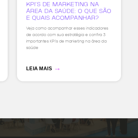
KPI’S DE MARKETING NA
ÁREA DA SAÚDE: O QUE SÃO
E QUAIS ACOMPANHAR?
Veja como acompanhar esses indicadores
de acordo com sua estratégia e confira 3
importantes KPI’s de marketing na área da
saúde
→
LEIA MAIS