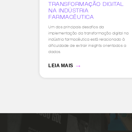
TRANSFORMAÇÃO DIGITAL
NA INDÚSTRIA
FARMACÊUTICA
Um dos principais desafios da
implementação da transformação digital na
indústria farmacêutica está relacionado à
dificuldade de extrair insights orientados a
dados.
→
LEIA MAIS