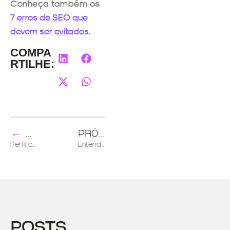
Conheça também os
7 erros de SEO que
devem ser evitados
.
COMPA
RTILHE:
←
→
ANTERIOR
PRÓXIMO
Perfil ou fan page do Facebook: qual é o melhor para a minha empresa?
Entenda o novo cenário do LinkedIn para vendas
POSTS