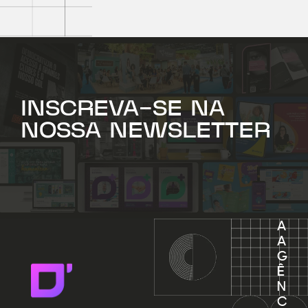
INSCREVA-SE NA
NOSSA NEWSLETTER
A
A
G
Ê
N
C