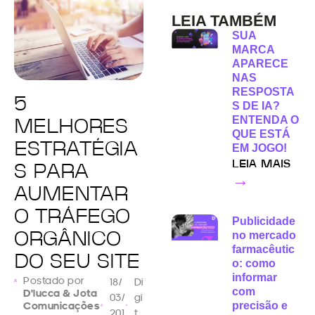
LEIA TAMBÉM
SUA
MARCA
APARECE
NAS
RESPOSTA
5
S DE IA?
ENTENDA O
MELHORES
QUE ESTÁ
ESTRATÉGIA
EM JOGO!
LEIA MAIS
S PARA
→
AUMENTAR
O TRÁFEGO
Publicidade
no mercado
ORGÂNICO
farmacêutic
DO SEU SITE
o: como
informar
Postado por
18/
Di
com
D'lucca & Jota
03/
gi
Comunicações
precisão e
201
t