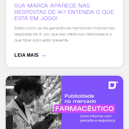
SUA MARCA APARECE NAS
RESPOSTAS DE IA? ENTENDA O QUE
ESTÁ EM JOGO!
Saiba como as IAs generativas mencionam marcas nas
respostas de IA, por que isso afeta sua visibilidade e o
que fazer para estar presente.
→
LEIA MAIS