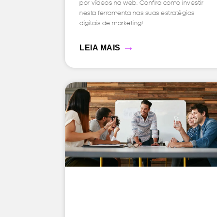
por vídeos na web. Confira como investir
nesta ferramenta nas suas estratégias
digitais de marketing!
→
LEIA MAIS