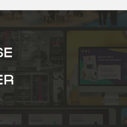
SE
ER