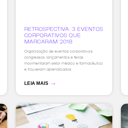
RETROSPECTIVA: 3 EVENTOS
CORPORATIVOS QUE
MARCARAM 2018
Organização de eventos corporativos:
congressos, lançamentos e feiras
movimentaram setor médico e farmacêutico
e trouxeram aprendizados
→
LEIA MAIS