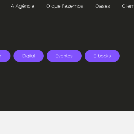
A Agência
O que fazemos
Cases
Clien
n
Digital
Eventos
E-books