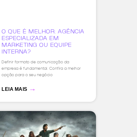
O QUE É MELHOR: AGÊNCIA
ESPECIALIZADA EM
MARKETING OU EQUIPE
INTERNA?
Definir formato de comunicação da
empresa é fundamental. Confira a melhor
opção para o seu negócio
→
LEIA MAIS