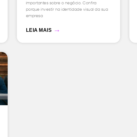
importantes sobre o negócio. Confira
porque investir na identidade visual da sua
empresa
→
LEIA MAIS