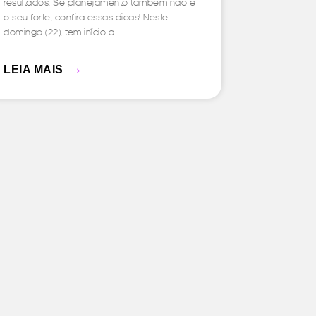
resultados. Se planejamento também não é
o seu forte, confira essas dicas! Neste
domingo (22), tem início a
→
LEIA MAIS