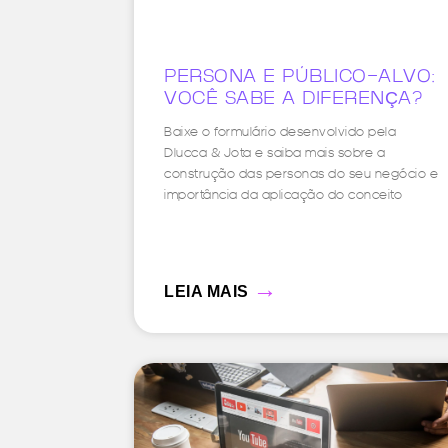
PERSONA E PÚBLICO-ALVO:
VOCÊ SABE A DIFERENÇA?
Baixe o formulário desenvolvido pela
Dlucca & Jota e saiba mais sobre a
construção das personas do seu negócio e
importância da aplicação do conceito
→
LEIA MAIS