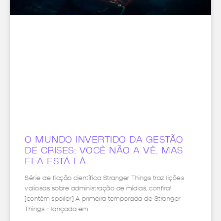
O MUNDO INVERTIDO DA GESTÃO
DE CRISES: VOCÊ NÃO A VÊ, MAS
ELA ESTÁ LÁ
Série de ficção científica Stranger Things traz lições
valiosas sobre administração de mídias, confira!
[contém spoiler] A primeira temporada de Stranger
Things – lançada em