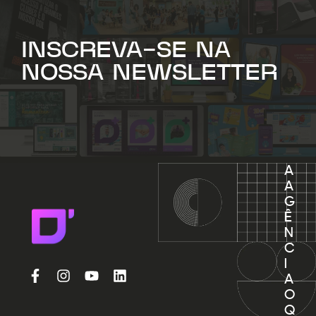
INSCREVA-SE NA
NOSSA NEWSLETTER
A
A
G
Ê
N
C
I
A
O
Q