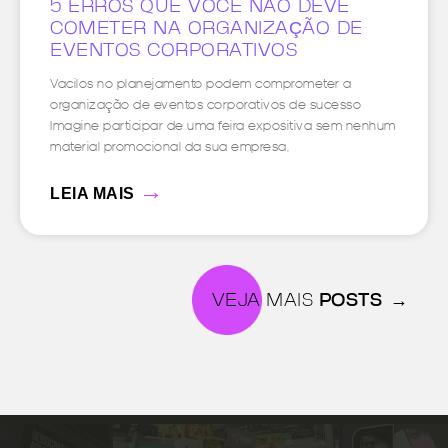
5 ERROS QUE VOCÊ NÃO DEVE
COMETER NA ORGANIZAÇÃO DE
EVENTOS CORPORATIVOS
Vacilos no planejamento podem comprometer a
organização de eventos corporativos de sucesso
Imagine participar de uma feira expositiva sem nenhum
material promocional da sua empresa,
→
LEIA MAIS
VEJA MAIS
POSTS →