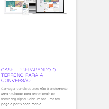
CASE | PREPARANDO O
TERRENO PARA A
CONVERSÃO
Começar canais do zero não é exatamente
uma novidade para profissionais de
marketing digital. Criar um site, uma fan
page e perfis onde mais o