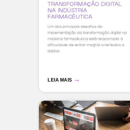
TRANSFORMAÇÃO DIGITAL
NA INDÚSTRIA
FARMACÊUTICA
Um dos principais desafios da
implementação da transformação digital na
indústria farmacêutica está relacionado à
dificuldade de extrair insights orientados a
dados.
→
LEIA MAIS