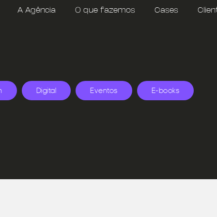
A Agência
O que fazemos
Cases
Clien
n
Digital
Eventos
E-books