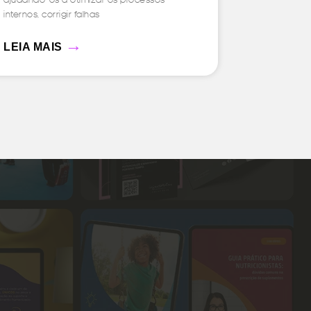
internos, corrigir falhas
→
LEIA MAIS