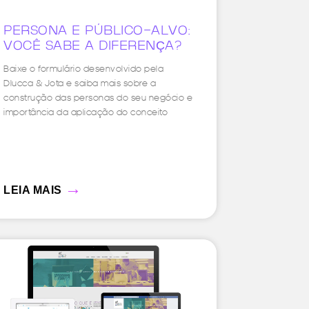
PERSONA E PÚBLICO-ALVO:
VOCÊ SABE A DIFERENÇA?
Baixe o formulário desenvolvido pela
Dlucca & Jota e saiba mais sobre a
construção das personas do seu negócio e
importância da aplicação do conceito
→
LEIA MAIS